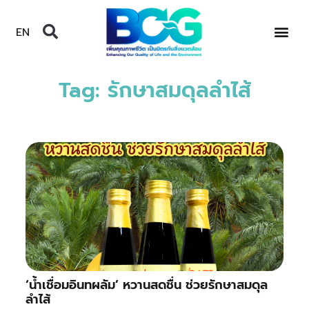
EN
Tag: รักษาสมดุลลำไส้
‘น้ำเชื่อมอินทผลัม’ หวานสดชื่น ช่วยรักษาสมดุล
ลำไส้