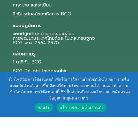
กฎหมาย และระเบียบ
สิทธิประโยชน์ของกิจการ BCG
แผนปฏิบัติการ
แผนปฏิบัติการด้านการขับเคลื่อน
การพัฒนาประเทศไทยด้วย โมเดลเศรษฐกิจ
BCG พ.ศ. 2564-2570
คลังความรู้
1 นาทีกับ BCG
BCG Delight Infographic
สื่อประชาสัมพันธ์
เว็บไซต์นี้มีการใช้งานคุกกี้ เพื่อให้การใช้งานเว็บไซต์เป็นไปอย่างราบรื่น
และเป็นส่วนตัวมากขึ้น จึงขอให้ท่านรับรองว่าท่านได้อ่านและทำความ
e-Book Series
เข้าใจนโยบายการใช้งานคุกกี้ ซึ่งเป็นส่วนหนึ่งของนโยบายการคุ้มครอง
ข้อมูลส่วนบุคคล สวทช.
ตัวอย่างธุรกิจ BCG
ยอมรับ
นโยบายความเป็นส่วนตัว
ข่าวและบทความ
Terms of Service
|
Personal Data Protection Policy