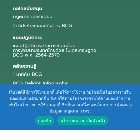
กลไกสนับสนุน
กฎหมาย และระเบียบ
สิทธิประโยชน์ของกิจการ BCG
แผนปฏิบัติการ
แผนปฏิบัติการด้านการขับเคลื่อน
การพัฒนาประเทศไทยด้วย โมเดลเศรษฐกิจ
BCG พ.ศ. 2564-2570
คลังความรู้
1 นาทีกับ BCG
BCG Delight Infographic
สื่อประชาสัมพันธ์
เว็บไซต์นี้มีการใช้งานคุกกี้ เพื่อให้การใช้งานเว็บไซต์เป็นไปอย่างราบรื่น
และเป็นส่วนตัวมากขึ้น จึงขอให้ท่านรับรองว่าท่านได้อ่านและทำความ
e-Book Series
เข้าใจนโยบายการใช้งานคุกกี้ ซึ่งเป็นส่วนหนึ่งของนโยบายการคุ้มครอง
ข้อมูลส่วนบุคคล สวทช.
ตัวอย่างธุรกิจ BCG
ยอมรับ
นโยบายความเป็นส่วนตัว
ข่าวและบทความ
Terms of Service
|
Personal Data Protection Policy