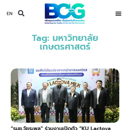
EN
Tag: มหาวิทยาลัย
เกษตรศาสตร์
“รมช.วัชระพล” ร่วมงานเปิดตัว “KU Lactova