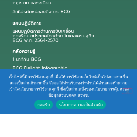
กฎหมาย และระเบียบ
สิทธิประโยชน์ของกิจการ BCG
แผนปฏิบัติการ
แผนปฏิบัติการด้านการขับเคลื่อน
การพัฒนาประเทศไทยด้วย โมเดลเศรษฐกิจ
BCG พ.ศ. 2564-2570
คลังความรู้
1 นาทีกับ BCG
BCG Delight Infographic
สื่อประชาสัมพันธ์
เว็บไซต์นี้มีการใช้งานคุกกี้ เพื่อให้การใช้งานเว็บไซต์เป็นไปอย่างราบรื่น
และเป็นส่วนตัวมากขึ้น จึงขอให้ท่านรับรองว่าท่านได้อ่านและทำความ
e-Book Series
เข้าใจนโยบายการใช้งานคุกกี้ ซึ่งเป็นส่วนหนึ่งของนโยบายการคุ้มครอง
ข้อมูลส่วนบุคคล สวทช.
ตัวอย่างธุรกิจ BCG
ยอมรับ
นโยบายความเป็นส่วนตัว
ข่าวและบทความ
Terms of Service
|
Personal Data Protection Policy