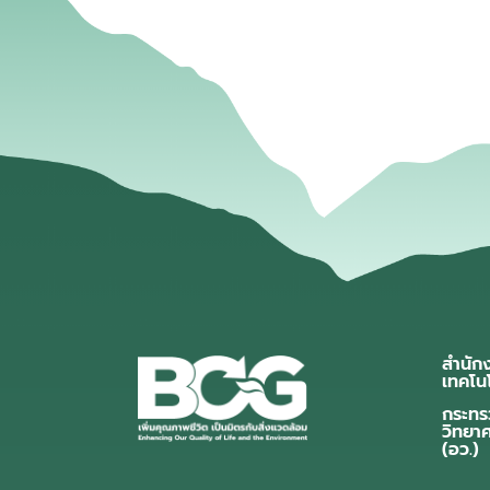
สำนัก
เทคโน
กระทร
วิทยา
(อว.)