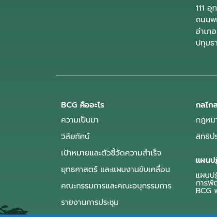
111 อ
ถนนพห
อำเภอ
ปทุมธ
BCG คืออะไร
กลไกส
ความเป็นมา
กฎหมา
วิสัยทัศน์
สิทธิ
เป้าหมายและตัวชี้วัดความสำเร็จ
แผนปฏ
ยุทธศาสตร์ และแผนงานขับเคลื่อน
แผนปฏิ
การพั
คณะกรรมการและคณะอนุกรรมการ
BCG พ
รายงานการประชุม