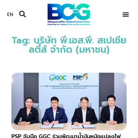
EN
Tag: บริษัท พี.เอส.พี. สเปเชีย
ลตี้ส์ จำกัด (มหาชน)
PSP จับมือ GGC ร่วมพัฒนาน้ำมันหม้อแปลงไฟ