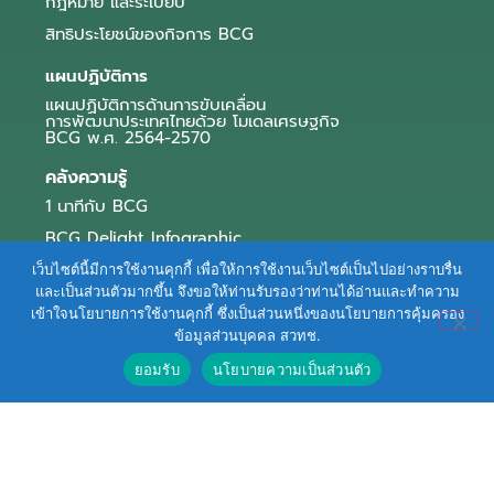
กฎหมาย และระเบียบ
สิทธิประโยชน์ของกิจการ BCG
แผนปฏิบัติการ
แผนปฏิบัติการด้านการขับเคลื่อน
การพัฒนาประเทศไทยด้วย โมเดลเศรษฐกิจ
BCG พ.ศ. 2564-2570
คลังความรู้
1 นาทีกับ BCG
BCG Delight Infographic
สื่อประชาสัมพันธ์
เว็บไซต์นี้มีการใช้งานคุกกี้ เพื่อให้การใช้งานเว็บไซต์เป็นไปอย่างราบรื่น
และเป็นส่วนตัวมากขึ้น จึงขอให้ท่านรับรองว่าท่านได้อ่านและทำความ
e-Book Series
เข้าใจนโยบายการใช้งานคุกกี้ ซึ่งเป็นส่วนหนึ่งของนโยบายการคุ้มครอง
ข้อมูลส่วนบุคคล สวทช.
ตัวอย่างธุรกิจ BCG
ยอมรับ
นโยบายความเป็นส่วนตัว
ข่าวและบทความ
Terms of Service
|
Personal Data Protection Policy