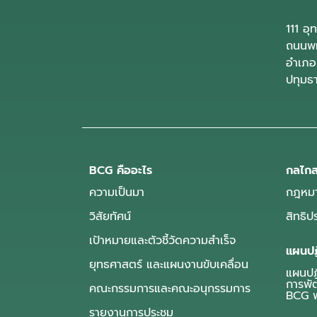
111 อ
ถนนพห
อำเภอ
ปทุมธ
BCG คืออะไร
กลไกส
ความเป็นมา
กฎหมา
วิสัยทัศน์
สิทธิ
เป้าหมายและตัวชี้วัดความสำเร็จ
แผนปฏ
ยุทธศาสตร์ และแผนงานขับเคลื่อน
แผนปฏิ
การพั
คณะกรรมการและคณะอนุกรรมการ
BCG พ
รายงานการประชุม