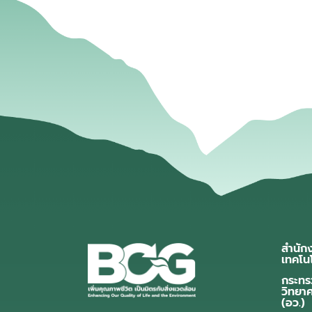
สำนัก
เทคโน
กระทร
วิทยา
(อว.)