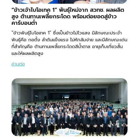
“ข้าวเจ้าไบโอเทค 1” พันธุ์ใหม่จาก สวทช. ผลผลิต
สูง ต้านทานเพลี้ยกระโดด พร้อมต่อยอดสู่ข้าว
คาร์บอนต่ำ
“ข้าวพันธุ์ไบโอเทค 1” ซึ่งเป็นข้าวไม่ไวแสง มีลักษณะประจำ
พันธุ์คือ กอตั้ง ลำต้นแข็งแรง ไม่หักล้มง่าย และมีลักษณะเด่น
ที่สำคัญคือ ต้านทานเพลี้ยกระโดดสีน้ำตาล อายุเก็บเกี่ยวสั้น
และให้ผลผลิตสูง
อ่านต่อ