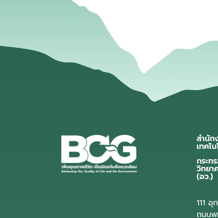
สำนัก
เทคโน
กระทร
วิทยา
(อว.)
111 อ
ถนนพห