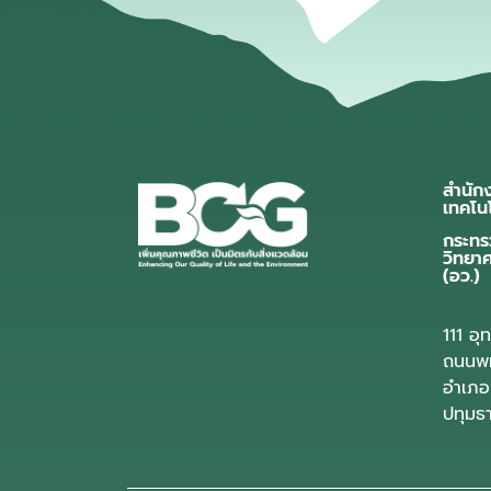
สำนัก
เทคโน
กระทร
วิทยา
(อว.)
111 อ
ถนนพห
อำเภอ
ปทุมธ