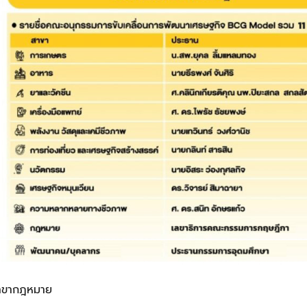
สาขากฎหมาย